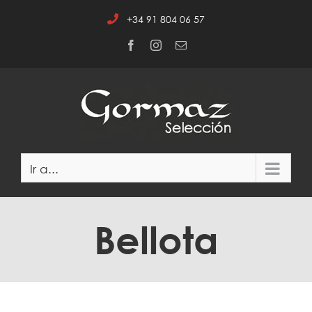
Saltar
+34 91 804 06 57
al
contenido
Facebook
Instagram
Correo
electrónico
Ir a...
Bellota